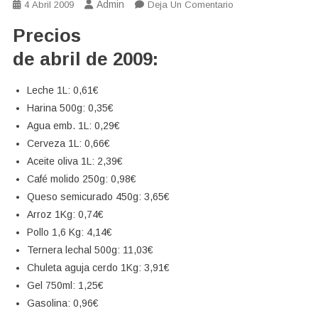
Admin
En
4 Abril 2009
Deja Un Comentario
Cesta
Precios
De
La
de abril de 2009:
Compra
Abril
Leche 1L:
0,61€
2009
Harina 500g:
0,35€
Agua emb. 1L:
0,29€
Cerveza 1L:
0,66€
Aceite oliva 1L:
2,39€
Café molido 250g:
0,98€
Queso semicurado 450g:
3,65€
Arroz 1Kg:
0,74€
Pollo 1,6 Kg:
4,14€
Ternera lechal 500g:
11,03€
Chuleta aguja cerdo 1Kg:
3,91€
Gel 750ml
:
1,25
€
Gasolina
:
0,96
€