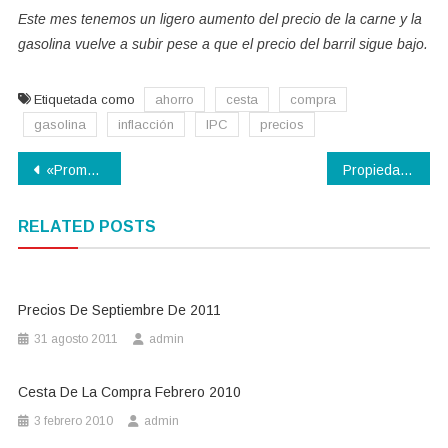
Este mes tenemos un ligero aumento del precio de la carne y la
gasolina vuelve a subir pese a que el precio del barril sigue bajo.
Etiquetada como
ahorro
cesta
compra
gasolina
inflacción
IPC
precios
Navegación
«Promoción» 500€ por domiciliar tu nómina en Banesto.
Propiedades de las fresas
de
RELATED POSTS
entradas
Precios De Septiembre De 2011
31 agosto 2011
admin
Cesta De La Compra Febrero 2010
3 febrero 2010
admin