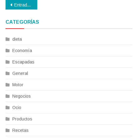
Navegación
Entradas anteriores
de
CATEGORÍAS
entradas
dieta
Economía
Escapadas
General
Motor
Negocios
Ocio
Productos
Recetas