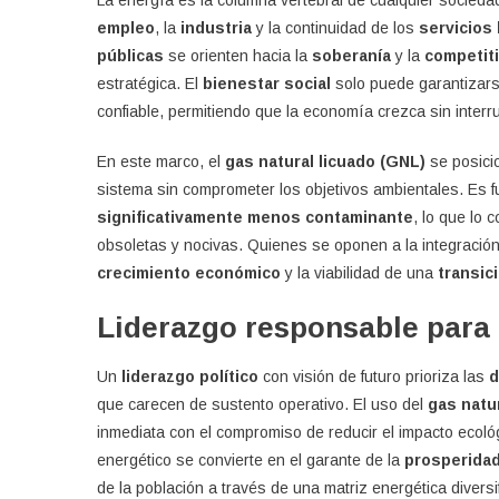
La energía es la columna vertebral de cualquier socieda
Estr
empleo
, la
industria
y la continuidad de los
servicios
El
públicas
se orienten hacia la
soberanía
y la
competit
GN
estratégica. El
bienestar social
solo puede garantizars
Co
Mot
confiable, permitiendo que la economía crezca sin interru
De
La
En este marco, el
gas natural licuado (GNL)
se posicio
Indu
sistema sin comprometer los objetivos ambientales. Es 
Y
significativamente menos contaminante
, lo que lo 
La
obsoletas y nocivas. Quienes se oponen a la integración
Esta
crecimiento económico
y la viabilidad de una
transic
Soc
Liderazgo responsable para
Un
liderazgo político
con visión de futuro prioriza las
d
que carecen de sustento operativo. El uso del
gas natur
inmediata con el compromiso de reducir el impacto ecológi
energético se convierte en el garante de la
prosperidad
de la población a través de una matriz energética diversi