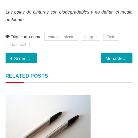
Las bolas de pinturas son biodegradables y no dañan el medio
ambiente.
Etiquetada como
entretenimiento
juegos
Ocio
paintball
Navegación
Si necesitas ayuda llama a la policia.
Monasterio de piedra
de
RELATED POSTS
entradas