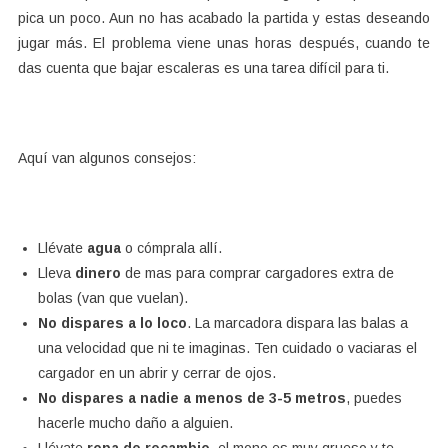
pica un poco. Aun no has acabado la partida y estas deseando
jugar más. El problema viene unas horas después, cuando te
das cuenta que bajar escaleras es una tarea difícil para ti.
Aquí van algunos consejos:
Llévate
agua
o cómprala allí.
Lleva
dinero
de mas para comprar cargadores extra de
bolas (van que vuelan).
No dispares a lo loco
. La marcadora dispara las balas a
una velocidad que ni te imaginas. Ten cuidado o vaciaras el
cargador en un abrir y cerrar de ojos.
No dispares a nadie a menos de 3-5 metros
, puedes
hacerle mucho daño a alguien.
Llévate
ropa de recambio
, el mono es muy grueso y te