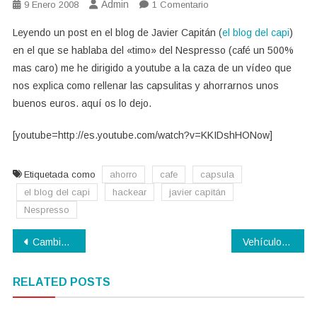
Admin
En
9 Enero 2008
1 Comentario
Hackear
Leyendo un post en el blog de Javier Capitán (
el blog del capi
)
La
en el que se hablaba del «timo» del Nespresso (café un 500%
Nespresso
mas caro) me he dirigido a youtube a la caza de un vídeo que
nos explica como rellenar las capsulitas y ahorrarnos unos
buenos euros. aquí os lo dejo.
[youtube=http://es.youtube.com/watch?v=KKIDshHONow]
Etiquetada como
ahorro
cafe
capsula
el blog del capi
hackear
javier capitán
Nespresso
Navegación
Cambio de look
Vehículo privado vs. transporte público
de
RELATED POSTS
entradas