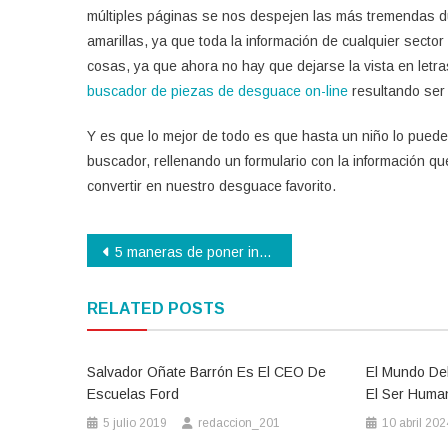
múltiples páginas se nos despejen las más tremendas d
amarillas, ya que toda la información de cualquier secto
cosas, ya que ahora no hay que dejarse la vista en let
buscador de piezas de desguace on-line
resultando ser 
Y es que lo mejor de todo es que hasta un niño lo puede
buscador, rellenando un formulario con la información q
convertir en nuestro desguace favorito.
Navegación
5 maneras de poner insignias para su Universidad
de
RELATED POSTS
entradas
Salvador Oñate Barrón Es El CEO De
El Mundo De
Escuelas Ford
El Ser Huma
5 julio 2019
redaccion_201
10 abril 202