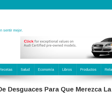
 sentir mejor.
Recetas
Salud
Economía
Libros
Productos
Rela
 De Desguaces Para Que Merezca La