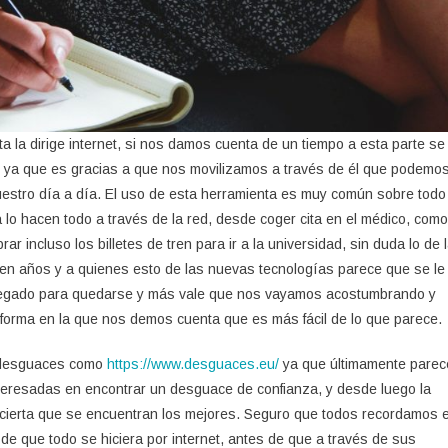
a la dirige internet, si nos damos cuenta de un tiempo a esta parte se
s, ya que es gracias a que nos movilizamos a través de él que podemo
uestro día a día. El uso de esta herramienta es muy común sobre todo
lo hacen todo a través de la red, desde coger cita en el médico, como
r incluso los billetes de tren para ir a la universidad, sin duda lo de 
n años y a quienes esto de las nuevas tecnologías parece que se le
 llegado para quedarse y más vale que nos vayamos acostumbrando y
 forma en la que nos demos cuenta que es más fácil de lo que parece.
e desguaces como
https://www.desguaces.eu/
ya que últimamente parec
teresadas en encontrar un desguace de confianza, y desde luego la
 cierta que se encuentran los mejores. Seguro que todos recordamos e
e que todo se hiciera por internet, antes de que a través de sus