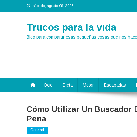
Saltar
sábado, agosto 08, 2026
al
contenido
Trucos para la vida
Blog para compartir esas pequeñas cosas que nos hacen
Ocio
Dieta
Motor
Escapadas
Cómo Utilizar Un Buscador
Pena
General