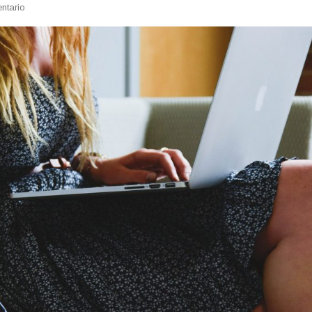
En
ntario
Cómo
Utilizar
Un
Buscador
De
Desguaces
Para
Que
Merezca
La
Pena