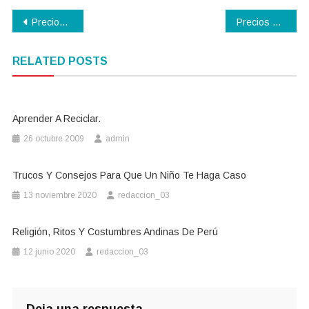
Navegación
Precios de Junio de 2011
Precios de Septiembre de 2011
de
RELATED POSTS
entradas
Aprender A Reciclar.
26 octubre 2009
admin
Trucos Y Consejos Para Que Un Niño Te Haga Caso
13 noviembre 2020
redaccion_03
Religión, Ritos Y Costumbres Andinas De Perú
12 junio 2020
redaccion_03
Deja una respuesta