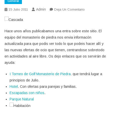
General
Admin
En
15 Julio 2011
Deja Un Comentario
Actualización
Monasteiro
De
Hace unos años publicabamos una entra sobre este sitio. El
Piedra
equipo del monasterio de piedra nos envia informacón
actualizada para que podis ver todo lo que podeis hacer allí y
las nuevas ofertas de ocio que tienen, centrandose sobretodo
en actividades al aire libre. Os dejo enlaces que os servirán de
ayuda:
I Torneo de Golf Monasterio de Piedra
. que tendrá lugar a
principios de Julio.
Hotel
. Con ofertas para parejas y familias.
Escapadas con niños
.
Parque Natural