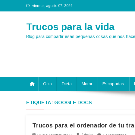
Saltar
viernes, agosto 07, 2026
al
contenido
Trucos para la vida
Blog para compartir esas pequeñas cosas que nos hacen
Ocio
Dieta
Motor
Escapadas
ETIQUETA:
GOOGLE DOCS
Trucos para el ordenador de tu tra
En