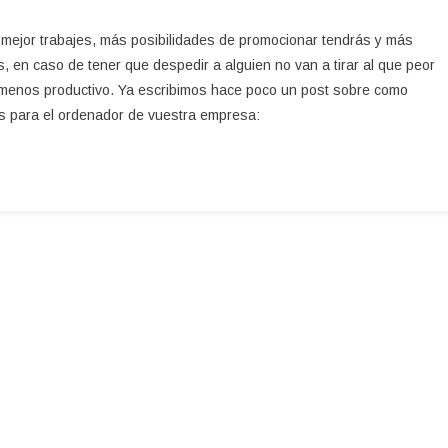
os
 mejor trabajes, más posibilidades de promocionar tendrás y más
a
s, en caso de tener que despedir a alguien no van a tirar al que peor
al menos productivo. Ya escribimos hace poco un post sobre como
enador
os para el ordenador de vuestra empresa:
ajo.