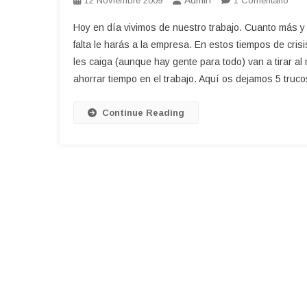
Admin
12 Noviembre 2009
1 Comentario
Truc
Hoy en día vivimos de nuestro trabajo. Cuanto más y
Par
falta le harás a la empresa. En estos tiempos de crisi
El
les caiga (aunque hay gente para todo) van a tirar 
Ord
ahorrar tiempo en el trabajo. Aquí os dejamos 5 truc
De
Tu
Trab
Continue Reading