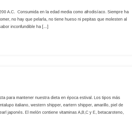
es
o 200 A.C. Consumida en la edad media como afrodisíaco. Siempre ha
 comer, no hay que pelarla, no tiene hueso ni pepitas que molesten al
sabor inconfundible ha […]
cios
cta para mantener nuestra dieta en época estival. Los tipos más
talupo italiano, western shipper, eartern shipper, amarillo, piel de
earl japonés. El melón contiene vitaminas A,B,C y E, betacaroteno,