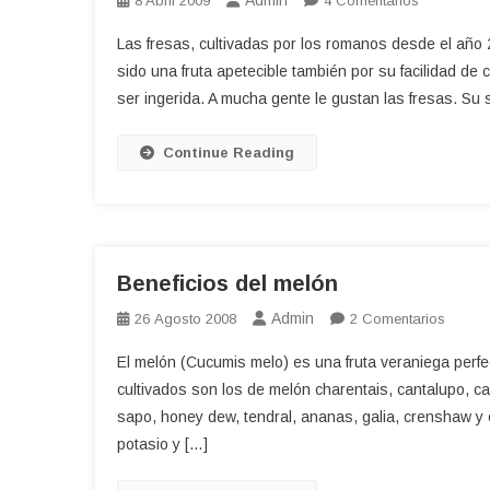
Admin
8 Abril 2009
4 Comentarios
Propiedad
Las fresas, cultivadas por los romanos desde el añ
De
sido una fruta apetecible también por su facilidad de
Las
ser ingerida. A mucha gente le gustan las fresas. Su 
Fresas
Continue Reading
Beneficios del melón
Admin
En
26 Agosto 2008
2 Comentarios
Benefi
El melón (Cucumis melo) es una fruta veraniega perfe
Del
cultivados son los de melón charentais, cantalupo, can
Melón
sapo, honey dew, tendral, ananas, galia, crenshaw y 
potasio y […]