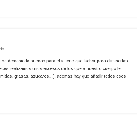
En
rio
Se
 no demasiado buenas para el y tiene que luchar para eliminarlas.
Vegetarian@
veces realizamos unos excesos de los que a nuestro cuerpo le
Por
comidas, grasas, azucares…), además hay que añadir todos esos
Un
Día.