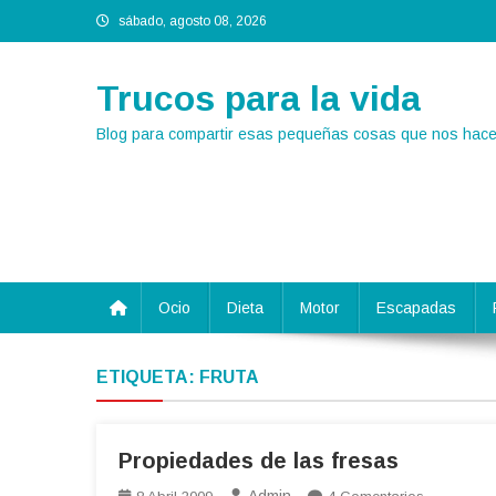
Saltar
sábado, agosto 08, 2026
al
contenido
Trucos para la vida
Blog para compartir esas pequeñas cosas que nos hacen
Ocio
Dieta
Motor
Escapadas
ETIQUETA:
FRUTA
Propiedades de las fresas
En