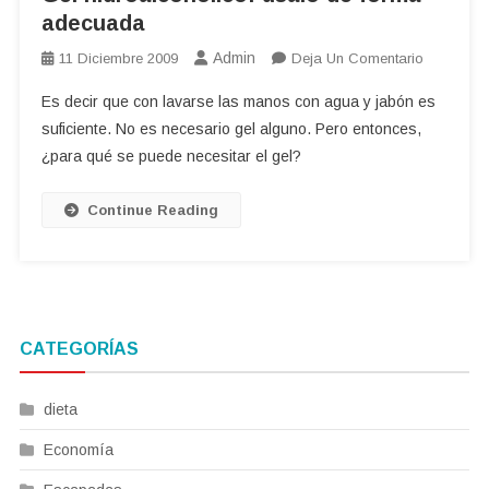
adecuada
Admin
En
11 Diciembre 2009
Deja Un Comentario
Gel
Es decir que con lavarse las manos con agua y jabón es
Hidroalcoh
suficiente. No es necesario gel alguno. Pero entonces,
Úsalo
¿para qué se puede necesitar el gel?
De
Forma
Adecuad
Continue Reading
CATEGORÍAS
dieta
Economía