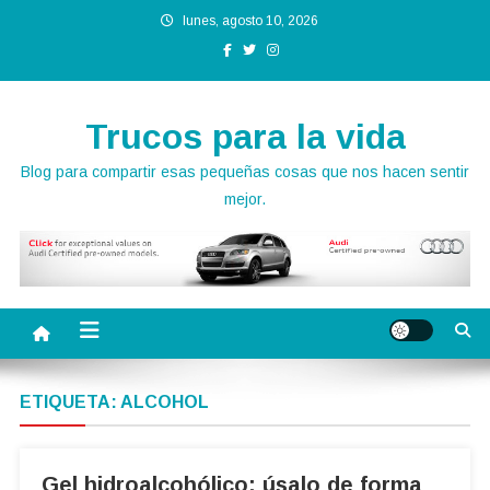
Saltar
lunes, agosto 10, 2026
al
contenido
Trucos para la vida
Blog para compartir esas pequeñas cosas que nos hacen sentir
mejor.
ETIQUETA:
ALCOHOL
Gel hidroalcohólico: úsalo de forma